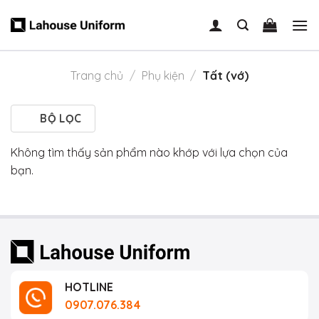
Skip
to
content
Trang chủ
/
Phụ kiện
/
Tất (vớ)
BỘ LỌC
Không tìm thấy sản phẩm nào khớp với lựa chọn của
bạn.
HOTLINE
0907.076.384