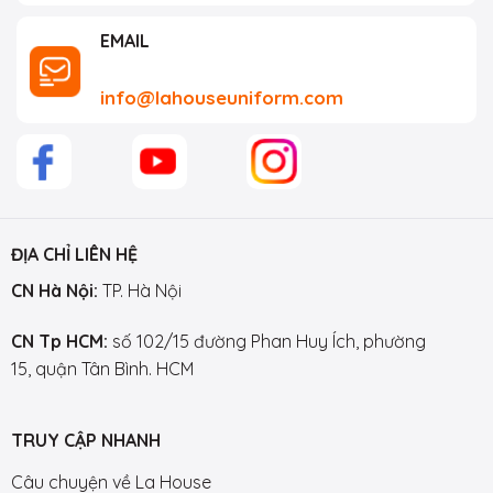
EMAIL
info@lahouseuniform.com
ĐỊA CHỈ LIÊN HỆ
CN Hà Nội:
TP. Hà Nội
CN Tp HCM:
số 102/15 đường Phan Huy Ích, phường
15, quận Tân Bình. HCM
TRUY CẬP NHANH
Câu chuyện về La House