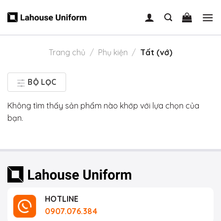
Skip
to
content
Trang chủ
/
Phụ kiện
/
Tất (vớ)
BỘ LỌC
Không tìm thấy sản phẩm nào khớp với lựa chọn của
bạn.
HOTLINE
0907.076.384