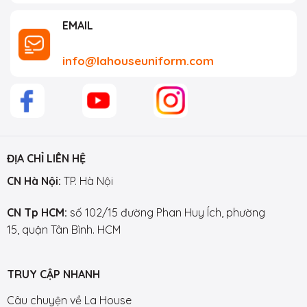
EMAIL
info@lahouseuniform.com
ĐỊA CHỈ LIÊN HỆ
CN Hà Nội:
TP. Hà Nội
CN Tp HCM:
số 102/15 đường Phan Huy Ích, phường
15, quận Tân Bình. HCM
TRUY CẬP NHANH
Câu chuyện về La House