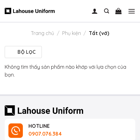
Skip
to
content
Trang chủ
/
Phụ kiện
/
Tất (vớ)
BỘ LỌC
Không tìm thấy sản phẩm nào khớp với lựa chọn của
bạn.
HOTLINE
0907.076.384