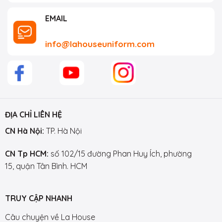
EMAIL
info@lahouseuniform.com
ĐỊA CHỈ LIÊN HỆ
CN Hà Nội:
TP. Hà Nội
CN Tp HCM:
số 102/15 đường Phan Huy Ích, phường
15, quận Tân Bình. HCM
TRUY CẬP NHANH
Câu chuyện về La House