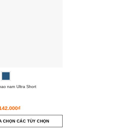
hao nam Ultra Short
142.000
₫
A CHỌN CÁC TÙY CHỌN