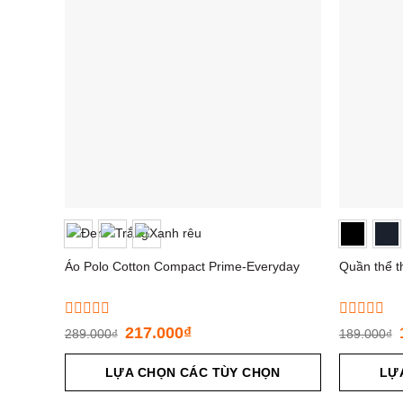
Áo Polo Cotton Compact Prime-Everyday
Quần thể t
Được
Được
217.000
₫
289.000
₫
189.000
₫
xếp
xếp
hạng
hạng
0
LỰA CHỌN CÁC TÙY CHỌN
0
LỰ
5
5
sao
sao