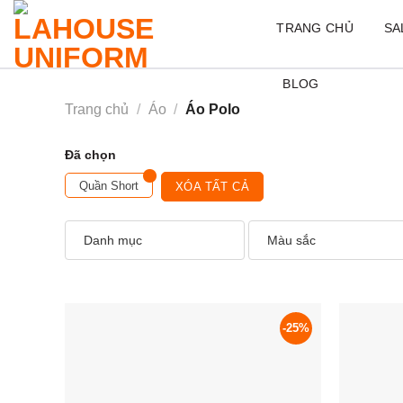
Skip
TRANG CHỦ
SA
to
content
BLOG
Trang chủ
/
Áo
/
Áo Polo
Đã chọn
Quần Short
XÓA TẤT CẢ
Danh mục
Màu sắc
-25%