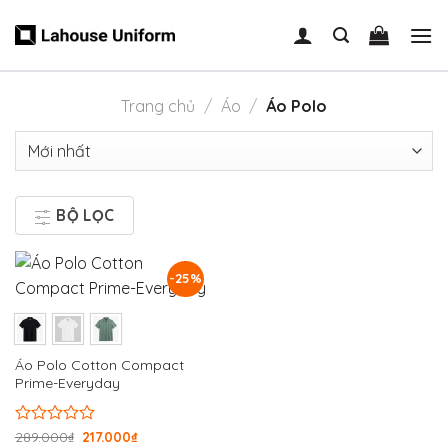
Skip
to
content
Trang chủ
/
Áo
/
Áo Polo
BỘ LỌC
-25%
Áo Polo Cotton Compact
Prime-Everyday
Được
289.000
₫
217.000
₫