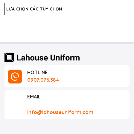
xếp
hạng
LỰA CHỌN CÁC TÙY CHỌN
0
5
sao
HOTLINE
0907.076.384
EMAIL
info@lahouseuniform.com